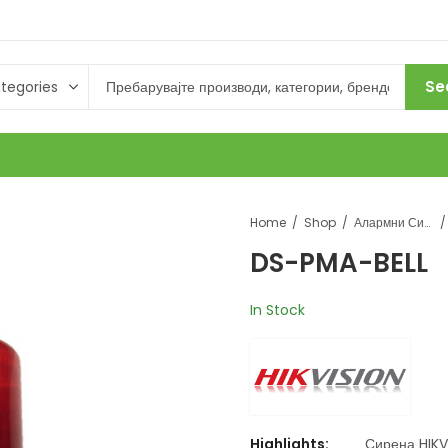
Se
Home
Shop
Алармни Системи
DS-PMA-BELL
In Stock
Highlights:
Сирена HIK