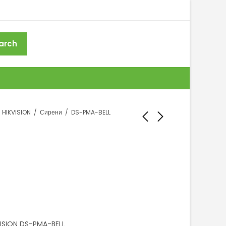
arch
HIKVISION
Сирени
DS-PMA-BELL
DS-PS1-R
REM101
VISION DS-PMA-BELL