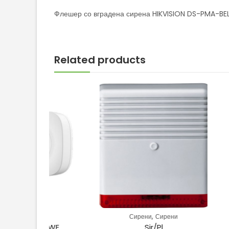
Флешер со вградена сирена HIKVISION DS-PMA-BE
Related products
,
и
Сирени
Сирени
Сир
I-WE
Sir/Pl
SR