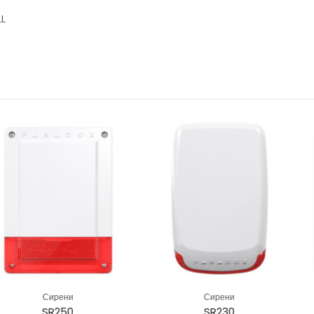
LL
ени
Сирени
С
250
SR230
DS-P