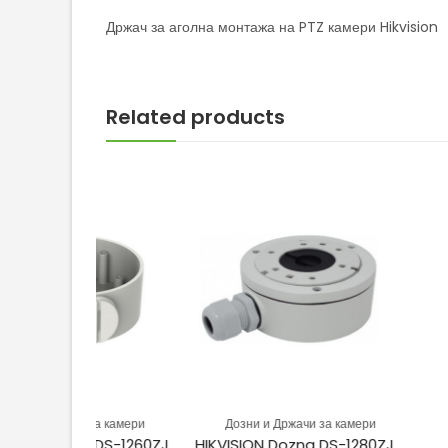
Држач за аголна монтажа на PTZ камери Hikvision
Related products
и за камери
Дозни и Држачи за камери
Дозни и Држ
a DS-1260ZJ
HIKVISION Dozna DS-1280ZJ-XS
DAHUA Do