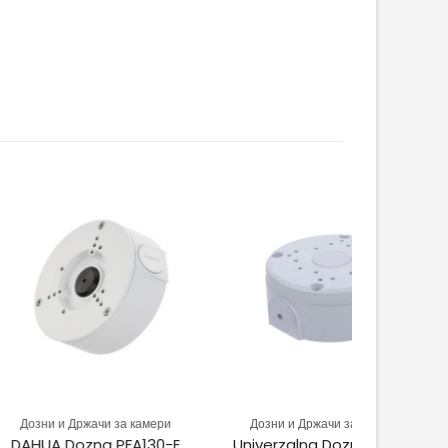
ржачи за камери
Дозни и Држачи за камери
Дозни и
zna PFA130-E
Univerzalna Dozna Box101
DAHUA