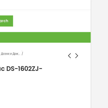
arch
Дозни и Држачи за камери
ac DS-1602ZJ-
HIKVISION Drzac DS-
Univerzalna Dozna
1602ZJ-POLE
Box101