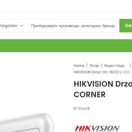
Se
Home
Shop
Видео Надзор
HIKVISION Drzac DS-1602ZJ-CORNER
HIKVISION Drz
CORNER
In Stock