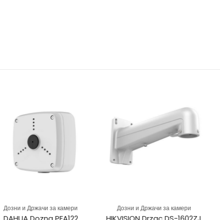
ачи за камери
Дозни и Држачи за камери
Дозни и Д
zna PFA122
HIKVISION Drzac DS-1602ZJ
DAHUA Do