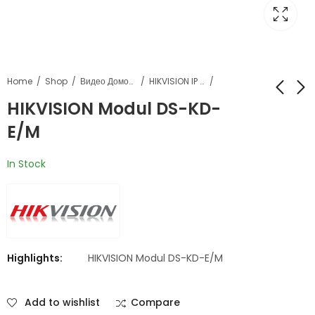
Home
Shop
Видео Домофонија
HIKVISION IP Видеофонија
HIKVISION Modul DS-KD-
E/M
HIKVISION Modul DS-
HIKVISION DS-KV8113-
KD-KK
WME1
In Stock
Highlights:
HIKVISION Modul DS-KD-E/M
Add to wishlist
Compare