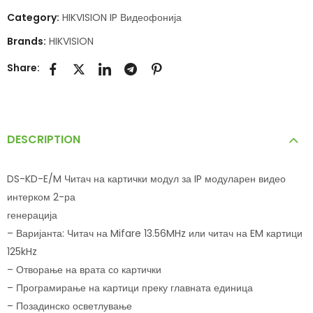
Category:
HIKVISION IP Видеофонија
Brands:
HIKVISION
Share:
DESCRIPTION
DS-KD-E/M Читач на картички модул за IP модуларен видео
интерком 2-ра
генерација
– Варијанта: Читач на Mifare 13.56MHz или читач на EM картици
125kHz
– Отворање на врата со картички
– Програмирање на картици преку главната единица
– Позадинско осветлување