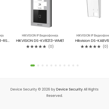
HIKVISION IP Видеофонија
HIKVISION IP Видеофонија
113-RS/Surface
HIKVISION DS-KV8213-WME1
Hikvision DS-KABV6113
(0)
(0)
Rated
Rated
0
0
out
out
of
of
5
5
Device Security © 2026 by
Device Security
All Rights
Reserved.