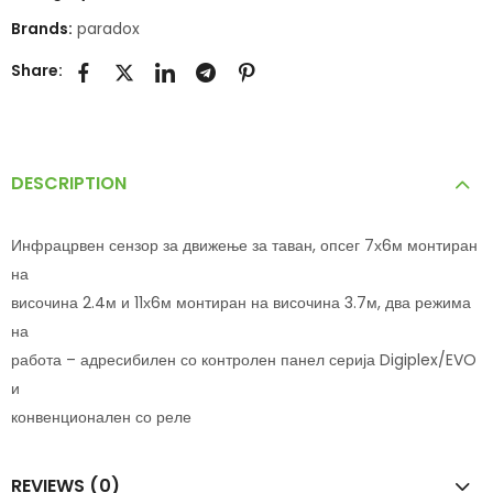
Brands:
paradox
Share:
DESCRIPTION
Инфрацрвен сензор за движење за таван, опсег 7х6м монтиран
на
височина 2.4м и 11х6м монтиран на височина 3.7м, два режима
на
работа – адресибилен со контролен панел серија Digiplex/EVO
и
конвенционален со реле
REVIEWS (0)