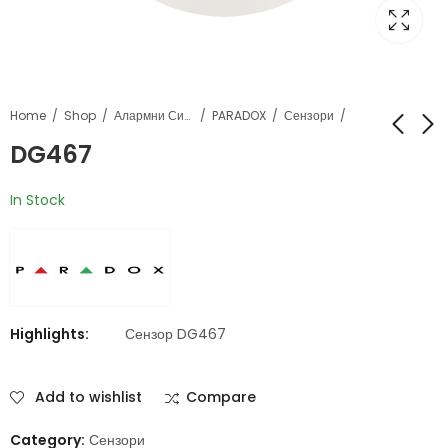
Home
Shop
Алармни Системи
PARADOX
Сензори
DG467
PRO 476PET
DG457
In Stock
Highlights:
Сензор DG467
Add to wishlist
Compare
Category:
Сензори