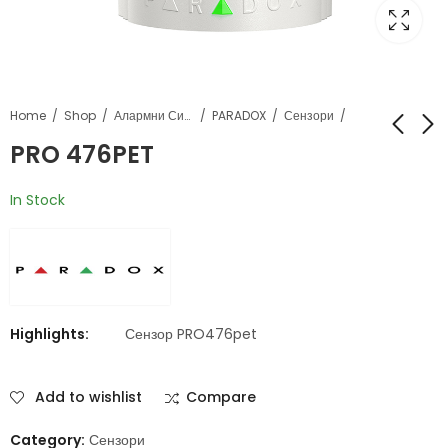
Home
Shop
Алармни Системи
PARADOX
Сензори
PRO 476PET
PRO 476+
DG467
In Stock
Highlights:
Сензор PRO476pet
Add to wishlist
Compare
Category:
Сензори