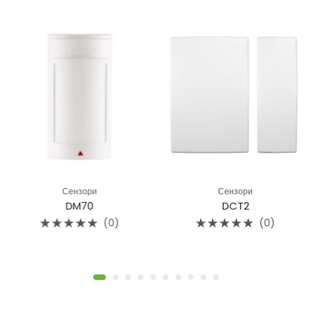
Сензори
Сензори
DM70
DCT2
(0)
(0)
Rated
Rated
0
0
out
out
of
of
5
5