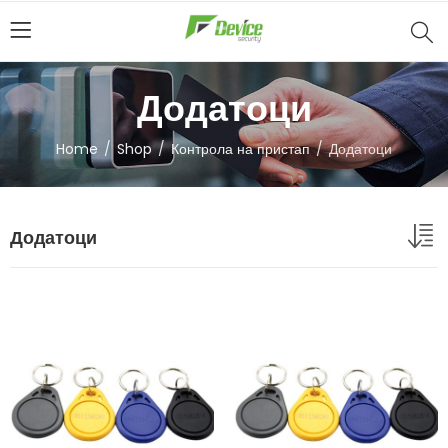
Додатоци
Home
Shop
Контрола на пристап
Додатоци
Додатоци