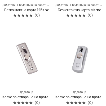
,
,
Додатоци
Евиденција на работно време
Додатоци
Евиденција на работно време
Безконтактна карта 125Khz
Безконтактна карта Mifare
(0)
(0)
Rated
Rated
0
0
out
out
of
of
5
5
Додатоци
Додатоци
Копче за отварање на врата-Вградно
Копче за отварање на врата-надградно
(0)
(0)