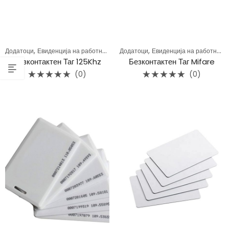
,
,
Додатоци
Евиденција на работно време
Додатоци
Евиденција на работно време
Безконтактен Таг 125Khz
Безконтактен Таг Mifare
(0)
(0)
Rated
Rated
0
0
out
out
of
of
5
5