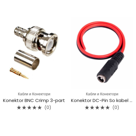
Rated
Rated
0
0
out
out
of
of
5
5
Кабли и Конектори
Кабли и Конектори
Konektor BNC Crimp 3-part
Konektor DC-Pin So kabel (Female)
(0)
(0)
Rated
Rated
0
0
out
out
of
of
5
5