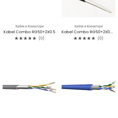
Кабли и Конектори
Кабли и Конектори
Kabel Combo RG50+2X0.5
Kabel Combo RG50+2X0.5+Messenger
(0)
(0)
Rated
Rated
0
0
out
out
of
of
5
5