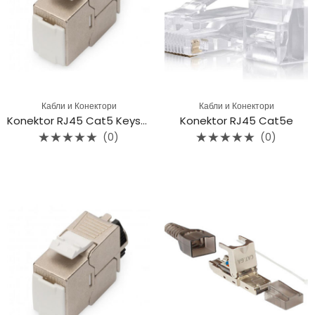
Кабли и Конектори
Кабли и Конектори
Konektor RJ45 Cat5 Keystone
Konektor RJ45 Cat5e
(0)
(0)
Rated
Rated
0
0
out
out
of
of
5
5