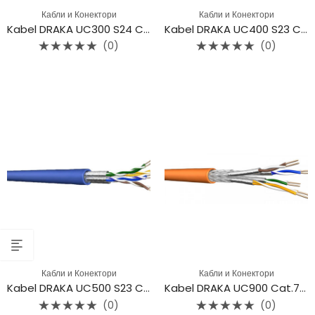
Кабли и Конектори
Кабли и Конектори
Kabel DRAKA UC300 S24 C5e F/UTP LSHF
Kabel DRAKA UC400 S23 C6 U/FTP LSHF
(0)
(0)
Rated
Rated
0
0
out
out
of
of
5
5
Кабли и Конектори
Кабли и Конектори
Kabel DRAKA UC500 S23 Cat.6A U/FTP 4P LSHF
Kabel DRAKA UC900 Cat.7 S/FTP HS23 4P LSHF
(0)
(0)