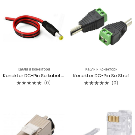
Кабли и Конектори
Кабли и Конектори
Konektor DC-Pin So kabel (Male)
Konektor DC-Pin So Straf
(0)
(0)
Rated
Rated
0
0
out
out
of
of
5
5