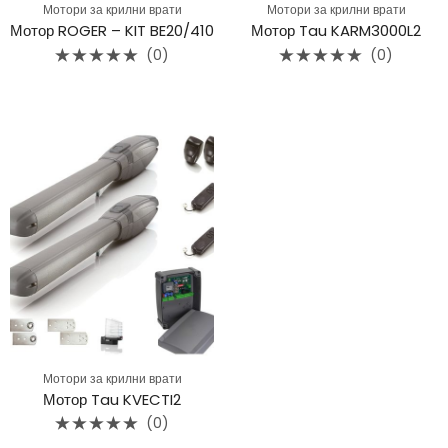
Мотори за крилни врати
Мотори за крилни врати
Мотор ROGER – KIT BE20/410
Мотор Tau KARM3000L2
(0)
(0)
Rated
Rated
0
0
out
out
of
of
5
5
Мотори за крилни врати
Мотор Tau KVECTI2
(0)
Rated