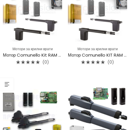
Мотори за крилни врати
Мотори за крилни врати
Мотор Comunello Kit RAM 300/24V – up to 3m
Мотор Comunello KIT RAM 500/24V up to 5m
(0)
(0)
Rated
Rated
0
0
out
out
of
of
5
5