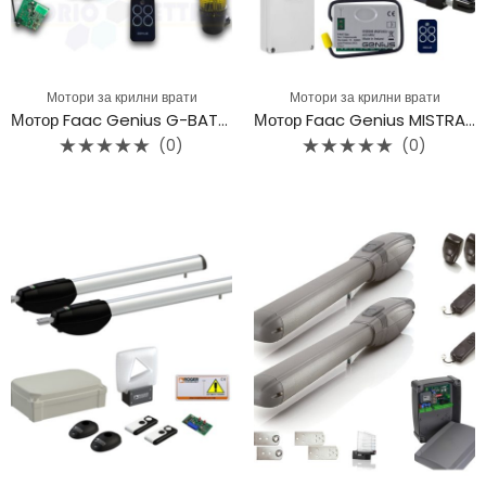
Мотори за крилни врати
Мотори за крилни врати
Мотор Faac Genius G-BAT400
Мотор Faac Genius MISTRAL 400
(0)
(0)
Rated
Rated
0
0
out
out
of
of
5
5