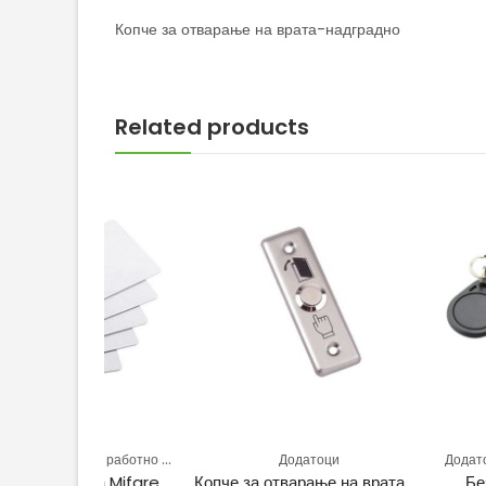
Копче за отварање на врата-надградно
Related products
,
на работно време
Додатоци
Додатоци
Евиденци
арта Mifare
Копче за отварање на врата-Вградно
Безконтакте