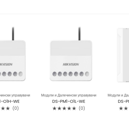
нски управувачи
Модули и Далечински управувачи
Модули и Дале
O1H-WE
DS-PM1-O1L-WE
DS-PM
(0)
(0)
Rated
Rated
0
0
out
out
of
of
5
5