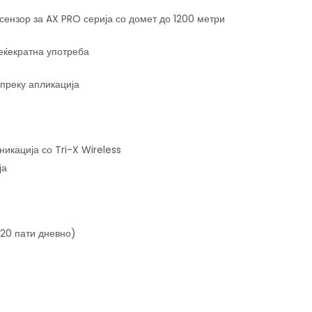
ензор за AX PRO серија со домет до 1200 метри
веќекратна употреба
преку апликација
икација со Tri-X Wireless
ја
 20 пати дневно)