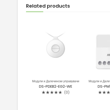
Related products
ки управувачи
Модули и Далечински управувачи
Модули и Далечи
-WE
DS-PDEB2-EG2-WE
DS-PM1-
(0)
(0)
Rated
Rated
0
0
out
out
of
of
5
5