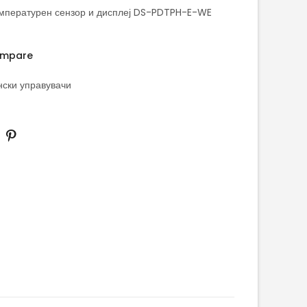
мпературен сензор и дисплеј DS-PDTPH-E-WE
mpare
ски управувачи