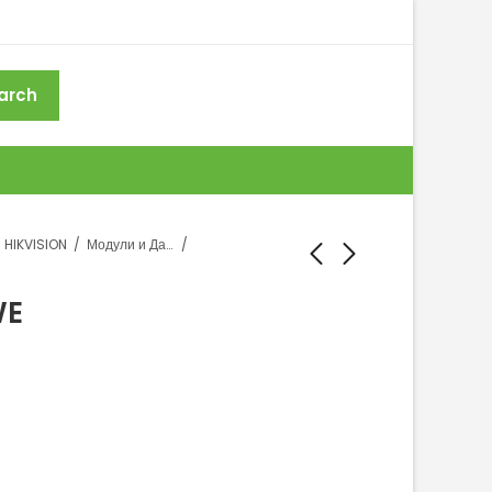
arch
HIKVISION
Модули и Далечински управувачи
WE
DS-PS1-I-WE
DS-PM1-O1H-WE