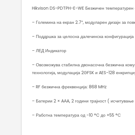
Hikvison DS-PDTPH-E-WE Безжичен температурен с
– Големина на екран 2.7″, модуларен дизајн за по
– Поддршка за целосна далечинска конфигурација 
– ЛЕД Индикатор
– Овозможува стабилна двонасочна безжична комун
технологија, модулација 2GFSK и AES-128 енкрипци
– RF безжична фреквенција: 868 MHz
– Батерии 2 × AАA, 2 години трајност ( исчитување
– Работна температура од -10 °C до +55 °C