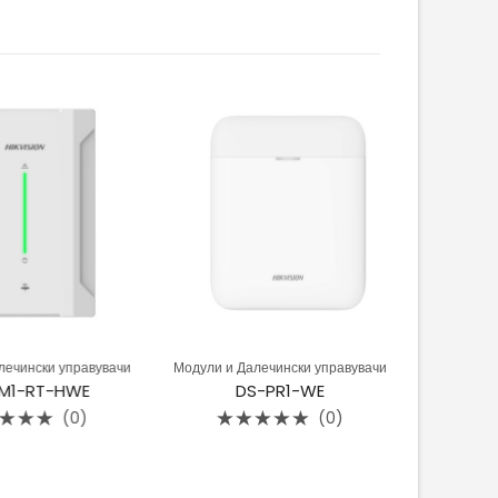
чински управувачи
Модули и Далечински управувачи
Модули и Да
1-RT-HWE
DS-PR1-WE
DS
(0)
(0)
Rated
Rat
0
0
out
out
of
of
5
5