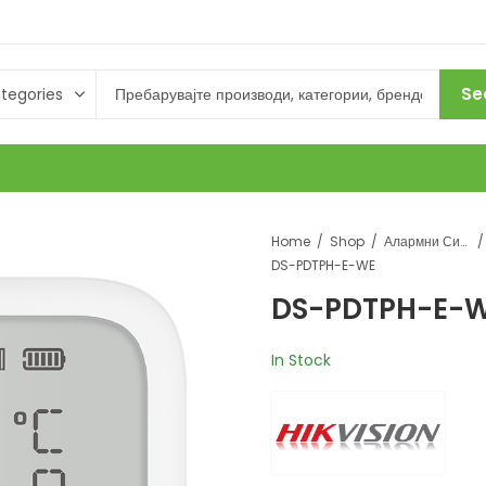
Se
Home
Shop
Алармни Системи
DS-PDTPH-E-WE
DS-PDTPH-E-
In Stock