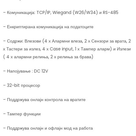
– Комуникација: TCP/IP, Wiegand (W26/W34) и RS-485
– Енкриптирана комуникација на податоците
– Содржи: Влезови (4 х Алармни влеза, 2 х Сензори за врата, 2
х Тастери за излез, 4 х Case input, 1 х Тампер аларм) и Излези
( 4 х алармни релиња, 2 х релиња за брава)
– Напојување : DC 12V
– 32-bit процесор
– Поддржува онлајн контрола на вратите
– Тампер функции
– Поддржува онлајн и офлајн мод на работа