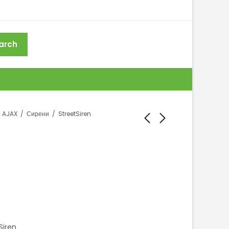
arch
AJAX
Сирени
StreetSiren
AJAX Keypad
HomeSiren
TouchScreen
Siren