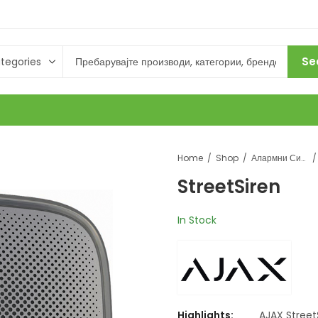
Se
Home
Shop
Алармни Системи
StreetSiren
In Stock
Highlights:
AJAX Street