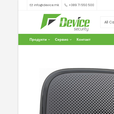
info@device.mk
+389 71 550 500
Продукти
Сервис
Контакт