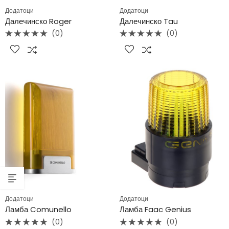
Додатоци
Додатоци
Далечинско Roger
Далечинско Tau
(0)
(0)
Rated
Rated
0
0
out
out
of
of
5
5
Додатоци
Додатоци
Ламба Comunello
Ламба Faac Genius
(0)
(0)