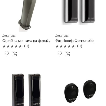
Додатоци
Додатоци
Столб за монтажа на фотоќелија
Фотоќелија Comunello
(0)
(0)
Rated
Rated
0
0
out
out
of
of
5
5