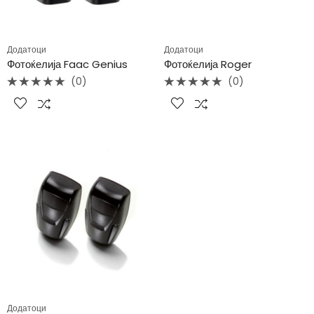
Додатоци
Додатоци
Фотоќелија Faac Genius
Фотоќелија Roger
(0)
(0)
Rated
Rated
0
0
out
out
of
of
5
5
Додатоци