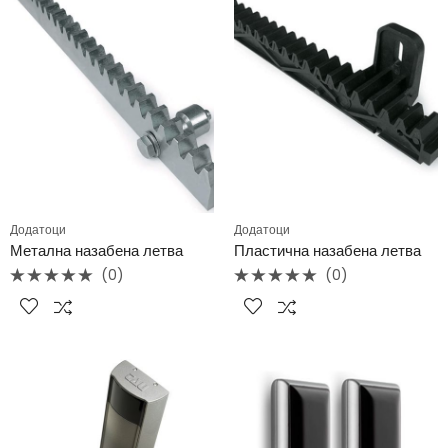
Додатоци
Додатоци
Метална назабена летва
Пластична назабена летва
(0)
(0)
Rated
Rated
0
0
out
out
of
of
5
5