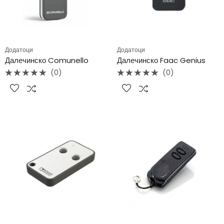
Додатоци
Додатоци
Далечинско Comunello
Далечинско Faac Genius
(0)
(0)
Rated
Rated
0
0
out
out
of
of
5
5