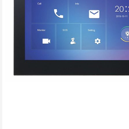
Модули и Далечински управувачи
Додатоци
AJAX
Контролни панели
Тастатури
Сензори
Сирени
Модули и Далечински управувачи
Додатоци
DAHUA
Видео Надзор
HIKVISION
IP Системи
Снимачи
Камери
Wi-Fi Камери
PTZ Камери
TurboHD Системи
Снимачи
Камери
DAHUA