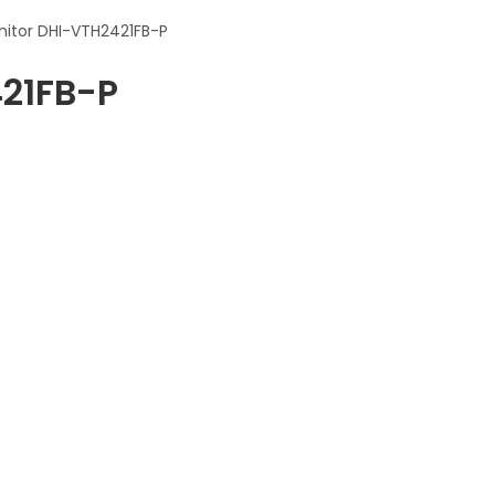
itor DHI-VTH2421FB-P
21FB-P