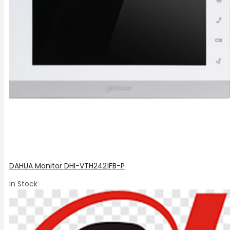
Кабли и додатоци
Озвучување на објекти
Уреди за паметен дом
Хотелски Системи
Сервис
Сервис поткатегорија 1
Сервис поткатегорија 2
Сервис поткатегорија 3
Контакт
DAHUA Monitor DHI-VTH2421FB-P
In Stock