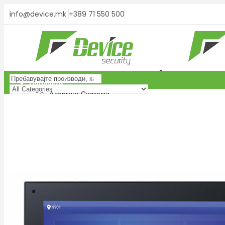
info@device.mk
+389 71 550 500
Продукти
Алармни Системи
Search
PARADOX
Menu
Контролни Панели
Тастатури
Сензори
Сирени
Модули и далечински управувачи
Додатоци
Search
HIKVISION
Контролни Панели
Тастатури
Сензори
Сирени