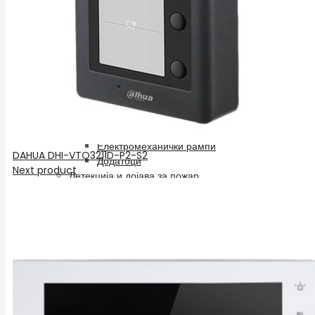
Контрола на пристап
HIKVISION Контролери за повеќе врати
Самостојни Контролери
Брави и Магнети
Додатоци
Евиденција на работно време
Автоматика за врати и рампи
Мотори за лизгачки врати
Мотори за крилни врати
Електромеханички рампи
DAHUA DHI-VTO3211D-P2-S2
Додатоци
Next product
Детекција и дојава за пожар
BOSCH
Мрежна опрема
Активна опрема
Рутери
Свичеви
Пасивна опрема
Мрежни кабинети
Додатоци за мрежни кабинети
Конектори и печ кабли