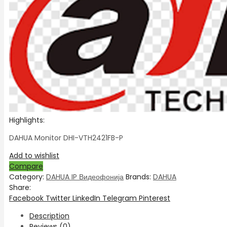
Highlights:
DAHUA Monitor DHI-VTH2421FB-P
Add to wishlist
Compare
Category:
DAHUA IP Видеофонија
Brands:
DAHUA
Share:
Facebook
Twitter
LinkedIn
Telegram
Pinterest
Description
Reviews (0)