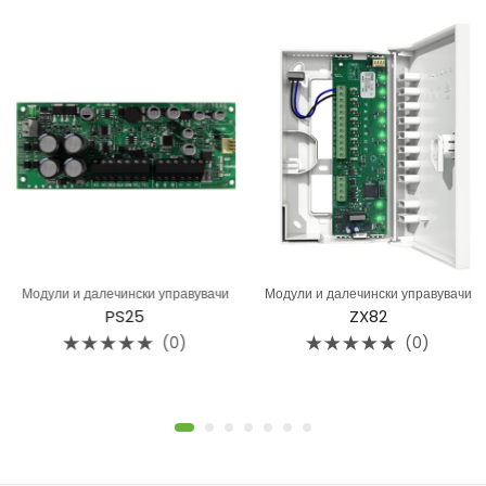
Модули и далечински управувачи
Модули и далечински управувачи
PS25
ZX82
(0)
(0)
Rated
Rated
0
0
out
out
of
of
5
5