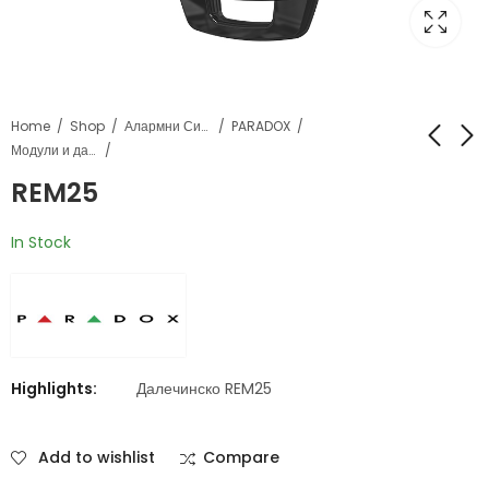
Home
Shop
Алармни Системи
PARADOX
Модули и далечински управувачи
REM25
REM2
RTX3
In Stock
Highlights:
Далечинско REM25
Add to wishlist
Compare