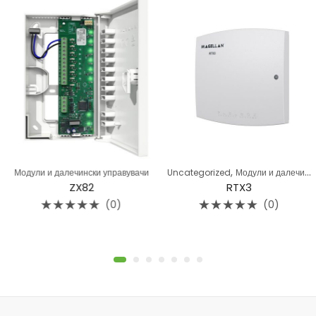
,
Модули и далечински управувачи
Uncategorized
Модули и далечински управувачи
ZX82
RTX3
(0)
(0)
Rated
Rated
0
0
out
out
of
of
5
5