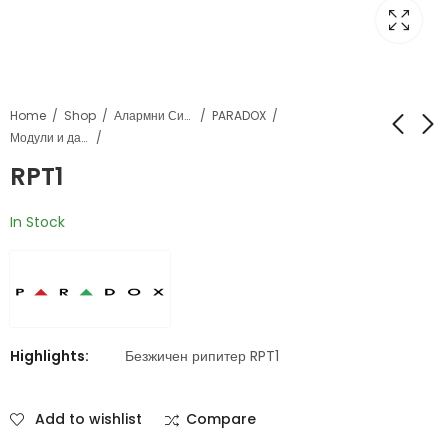
Home
Shop
Алармни Системи
PARADOX
Модули и далечински управувачи
RPT1
RX1
IP150+
In Stock
Highlights:
Безжичен рипитер RPT1
Add to wishlist
Compare